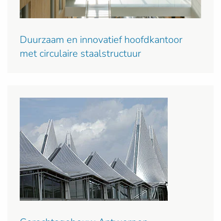
Duurzaam en innovatief hoofdkantoor
met circulaire staalstructuur