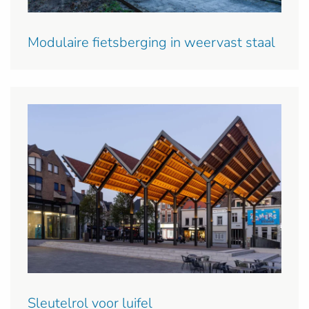
Modulaire fietsberging in weervast staal
Sleutelrol voor luifel