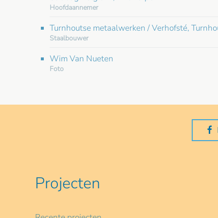
Hoofdaannemer
Turnhoutse metaalwerken / Verhofsté, Turnho
Staalbouwer
Wim Van Nueten
Foto
Projecten
Recente projecten