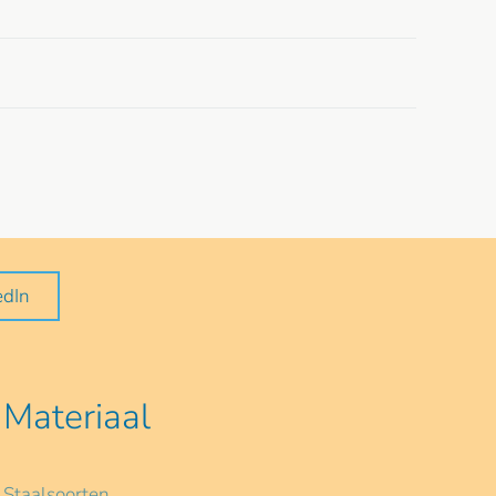
edIn
Materiaal
Staalsoorten