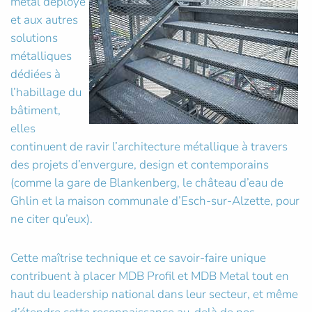
métal déployé
et aux autres
solutions
métalliques
dédiées à
l’habillage du
bâtiment,
elles
continuent de ravir l’architecture métallique à travers
des projets d’envergure, design et contemporains
(comme la gare de Blankenberg, le château d’eau de
Ghlin et la maison communale d’Esch-sur-Alzette, pour
ne citer qu’eux).
Cette maîtrise technique et ce savoir-faire unique
contribuent à placer MDB Profil et MDB Metal tout en
haut du leadership national dans leur secteur, et même