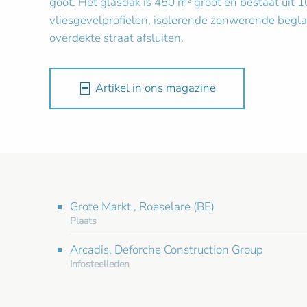
goot. Het glasdak is 450 m² groot en bestaat uit 
vliesgevelprofielen, isolerende zonwerende begla
overdekte straat afsluiten.
Artikel in ons magazine
Grote Markt , Roeselare (BE)
Plaats
Arcadis, Deforche Construction Group
Infosteelleden