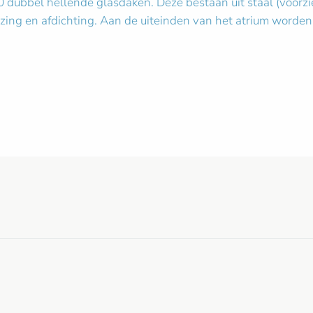
10 dubbel hellende glasdaken. Deze bestaan uit staal (voor
zing en afdichting. Aan de uiteinden van het atrium worden 