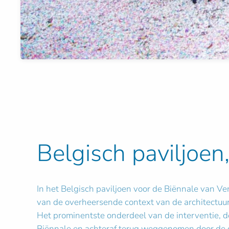
Belgisch paviljoen,
In het Belgisch paviljoen voor de Biënnale van 
van de overheersende context van de architectuu
Het prominentste onderdeel van de interventie, d
Biënnale en achteraf terug weggenomen door de g