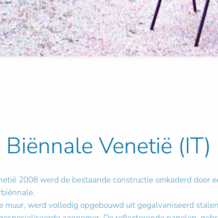
 Biënnale Venetië (IT)
Venetië 2008 werd de bestaande constructie omkaderd door e
rbiënnale.
e muur, werd volledig opgebouwd uit gegalvaniseerd stalen 
especialiseerde aannemer. De reflecterende panelen, gebr