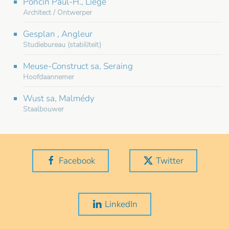
Poncin Paul-H., Liège
Architect / Ontwerper
Gesplan , Angleur
Studiebureau (stabiliteit)
Meuse-Construct sa, Seraing
Hoofdaannemer
Wust sa, Malmédy
Staalbouwer
Facebook
Twitter
LinkedIn