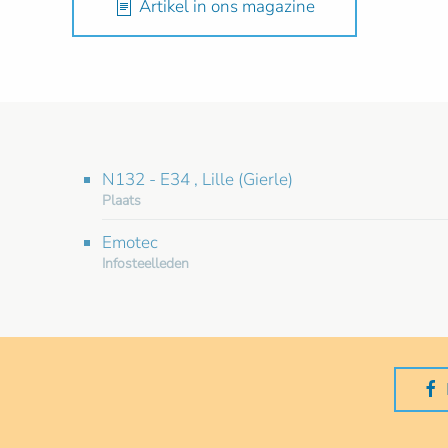
Artikel in ons magazine
N132 - E34 , Lille (Gierle)
Plaats
Emotec
Infosteelleden