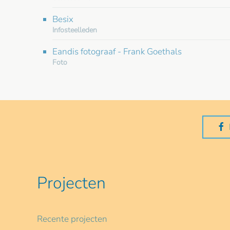
Besix
Infosteelleden
Eandis fotograaf - Frank Goethals
Foto
Projecten
Recente projecten