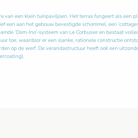
re van een klein tuinpaviljoen. Het terras fungeert als een
usief een aan het gebouw bevestigde schommel, een ‘cottagesf
faamde ‘Dom-Ino’-systeem van Le Corbusier en bestaat volledi
uur toe, waardoor er een slanke, rationele constructie ontst
den op de werf. De verandastructuur heeft ook een uitzonder
ercoating).