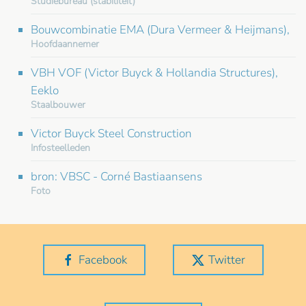
Studiebureau (stabiliteit)
Bouwcombinatie EMA (Dura Vermeer & Heijmans),
Hoofdaannemer
VBH VOF (Victor Buyck & Hollandia Structures),
Eeklo
Staalbouwer
Victor Buyck Steel Construction
Infosteelleden
bron: VBSC - Corné Bastiaansens
Foto
Facebook
Twitter