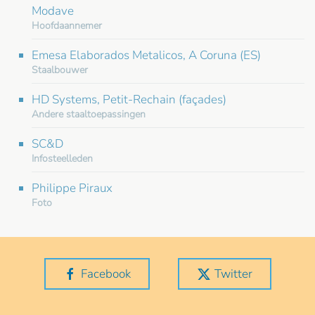
Modave
Hoofdaannemer
Emesa Elaborados Metalicos, A Coruna (ES)
Staalbouwer
HD Systems, Petit-Rechain (façades)
Andere staaltoepassingen
SC&D
Infosteelleden
Philippe Piraux
Foto
Facebook
Twitter