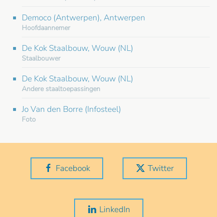
Democo (Antwerpen), Antwerpen
Hoofdaannemer
De Kok Staalbouw, Wouw (NL)
Staalbouwer
De Kok Staalbouw, Wouw (NL)
Andere staaltoepassingen
Jo Van den Borre (Infosteel)
Foto
Facebook
Twitter
LinkedIn