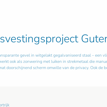
isvestingsproject Gut
nsparante gevel in witgelakt gegalvaniseerd staal – een v
 werkt ook als zonwering met luiken in strekmetaal die ma
at doorschijnend scherm omwille van de privacy. Ook de bor
trijk