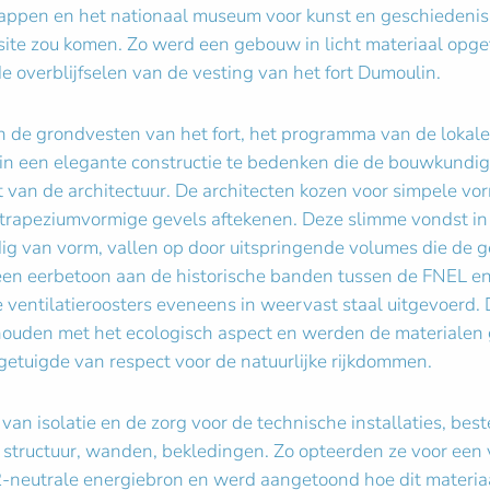
appen en het nationaal museum voor kunst en geschiedenis
e site zou komen. Zo werd een gebouw in licht materiaal op
e overblijfselen van de vesting van het fort Dumoulin.
n de grondvesten van het fort, het programma van de lokale
in een elegante constructie te bedenken die de bouwkundige
t van de architectuur. De architecten kozen voor simpele v
rapeziumvormige gevels aftekenen. Deze slimme vondst in 
ig van vorm, vallen op door uitspringende volumes die de ge
is een eerbetoon aan de historische banden tussen de FNEL 
ntilatieroosters eveneens in weervast staal uitgevoerd. De
ouden met het ecologisch aspect en werden de materialen g
etuigde van respect voor de natuurlijke rijkdommen.
van isolatie en de zorg voor de technische installaties, be
structuur, wanden, bekledingen. Zo opteerden ze voor een v
-neutrale energiebron en werd aangetoond hoe dit materia