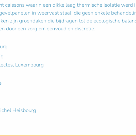
mt caissons waarin een dikke laag thermische isolatie wer
 gevelpanelen in weervast staal, die geen enkele behandel
aken zijn groendaken die bijdragen tot de ecologische balan
en door een zorg om eenvoud en discretie.
ourg
rg
itectes, Luxembourg
e
Michel Heisbourg