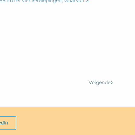
 88 m met vier verdiepingen, waarvan 2
Volgende
edIn