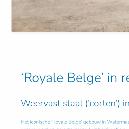
‘Royale Belge’ in r
Weervast staal (‘corten’) i
Het iconische ‘Royale Belge’ gebouw in Watermaal