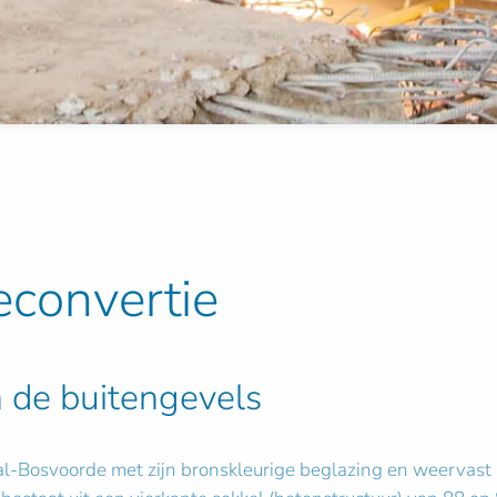
econvertie
n de buitengevels
-Bosvoorde met zijn bronskleurige beglazing en weervast st