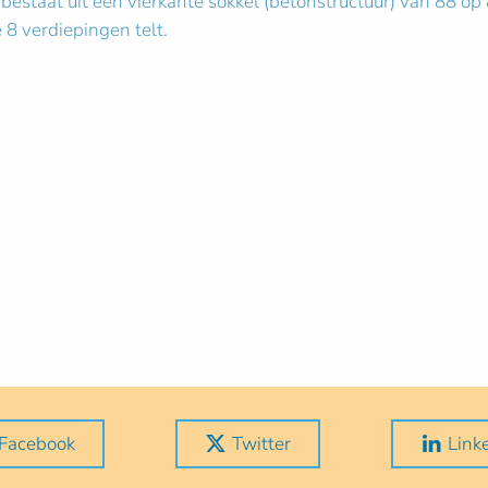
staat uit een vierkante sokkel (betonstructuur) van 88 op
8 verdiepingen telt.
Facebook
Twitter
Link