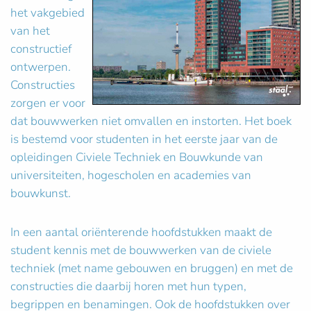
het vakgebied
van het
constructief
ontwerpen.
Constructies
zorgen er voor
dat bouwwerken niet omvallen en instorten. Het boek
is bestemd voor studenten in het eerste jaar van de
opleidingen Civiele Techniek en Bouwkunde van
universiteiten, hogescholen en academies van
bouwkunst.
In een aantal oriënterende hoofdstukken maakt de
student kennis met de bouwwerken van de civiele
techniek (met name gebouwen en bruggen) en met de
constructies die daarbij horen met hun typen,
begrippen en benamingen. Ook de hoofdstukken over