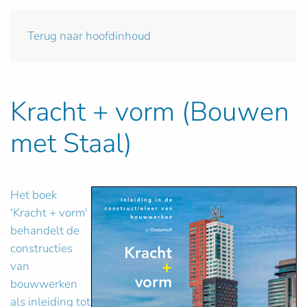
Terug naar hoofdinhoud
Kracht + vorm (Bouwen
met Staal)
Het boek
'Kracht + vorm'
behandelt de
constructies
van
bouwwerken
als inleiding tot