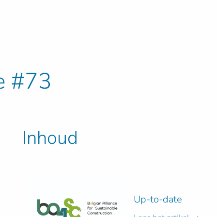
e #73
Inhoud
Up-to-date