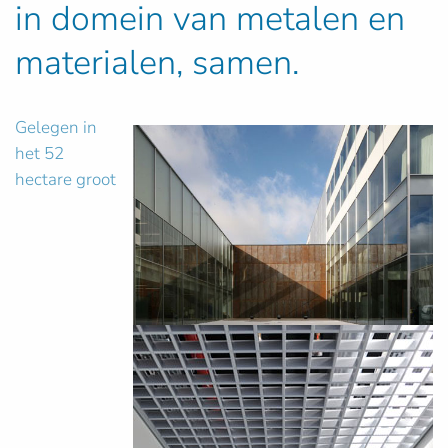
in domein van metalen en
materialen, samen.
Gelegen in
het 52
hectare groot